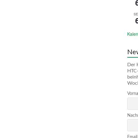
SE
Kalen
New
Der 
HTC-
bein
Woc
Vorna
Nachn
Email