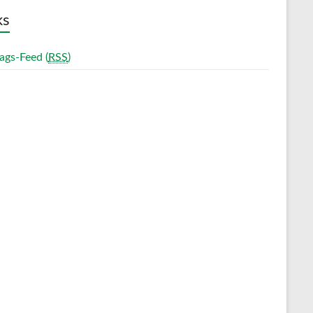
ks
ags-Feed (
RSS
)