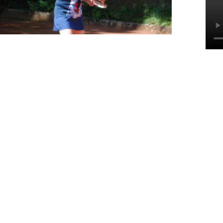
Ha
We
M