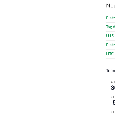
Neu
Plat
Tag 
U15 
Plat
HTC-
Term
AU
3
SE
SE