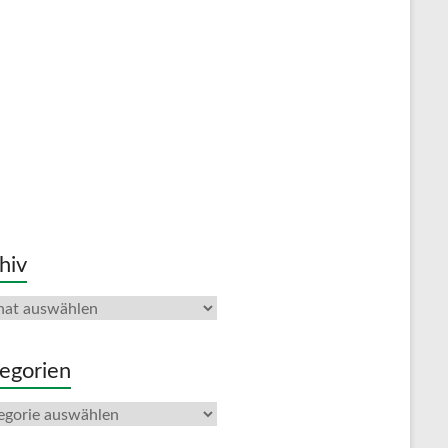
hiv
iv
egorien
gorien