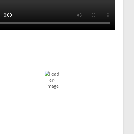
Tenniswetter
ltern in
Humidity:
Pressure:
7. Aug. 2026
stfalen, DE
72 %
1024 mb
Wind:
7
Wind
18
°C
Km/h
Gust:
8 Km/h
Clouds:
Visibility:
47%
10 km
äßig Bewölkt
Sunrise:
Sunset:
05:03
20:11
Weather from OpenWeatherMap