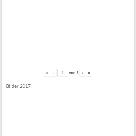
«
‹
von
3
›
»
Bilder 2017