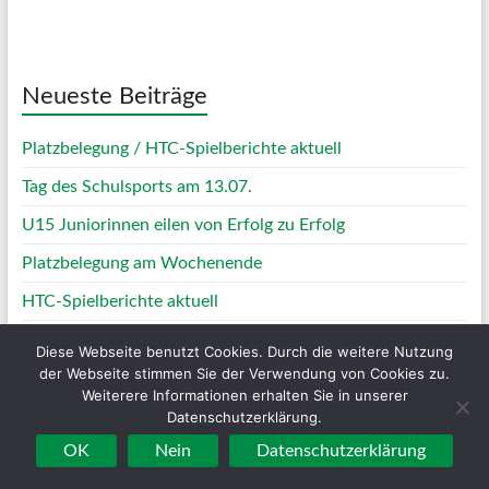
Weather from OpenWeatherMap
Neueste Beiträge
Platzbelegung / HTC-Spielberichte aktuell
Tag des Schulsports am 13.07.
U15 Juniorinnen eilen von Erfolg zu Erfolg
Platzbelegung am Wochenende
HTC-Spielberichte aktuell
Diese Webseite benutzt Cookies. Durch die weitere Nutzung
Termine
der Webseite stimmen Sie der Verwendung von Cookies zu.
Weiterere Informationen erhalten Sie in unserer
Datenschutzerklärung.
10:00
-
14:30
AUG.
30
W34KL : HTC 1 – TV Feldmark Dorsten 2
OK
Nein
Datenschutzerklärung
13:00
-
17:30
SEP.