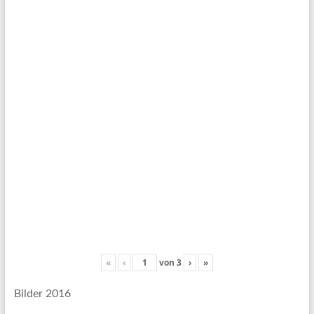
«
‹
von
3
›
»
Bilder 2016