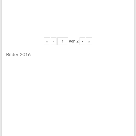
«
‹
von
2
›
»
Bilder 2016