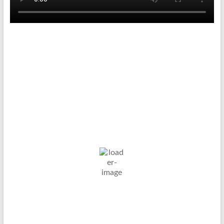
Tenniswetter
Haltern in Westfalen,
DE
8. Aug. 2026
11
°C
Klarer Himmel
Wind Gust:
8 Km/h
Clouds:
7%
Visibility:
10 km