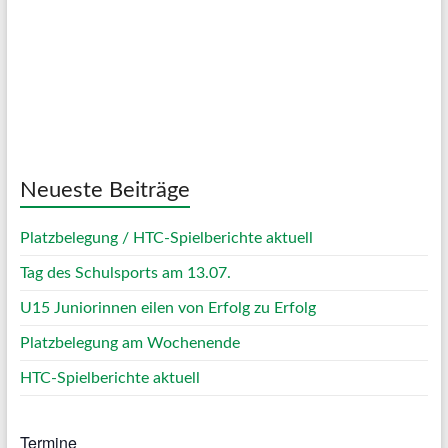
Sunrise:
05:04
Sunset:
20:09
92 %
1023 mb
6 Km/h
Weather from OpenWeatherMap
Neueste Beiträge
Platzbelegung / HTC-Spielberichte aktuell
Tag des Schulsports am 13.07.
U15 Juniorinnen eilen von Erfolg zu Erfolg
Platzbelegung am Wochenende
HTC-Spielberichte aktuell
Termine