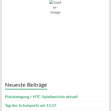
20
Überwiegend Bewölkt
Wind Gust:
6 Km/h
Clouds:
67%
Visibility:
10 km
Sunrise:
05:03
Sunset:
20:11
62 %
1024 mb
6 Km/h
Weather from OpenWeatherMap
Neueste Beiträge
Platzbelegung / HTC-Spielberichte aktuell
Tag des Schulsports am 13.07.