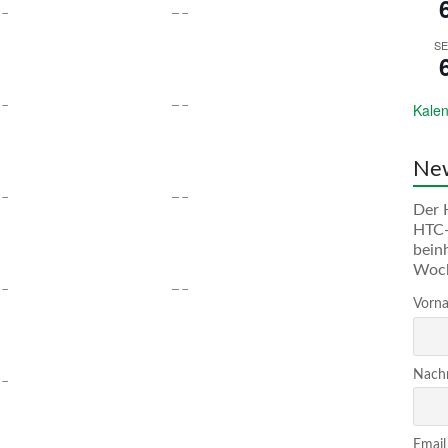
SE
Kalen
New
Der 
HTC-
bein
Woc
Vorna
Nachn
Email