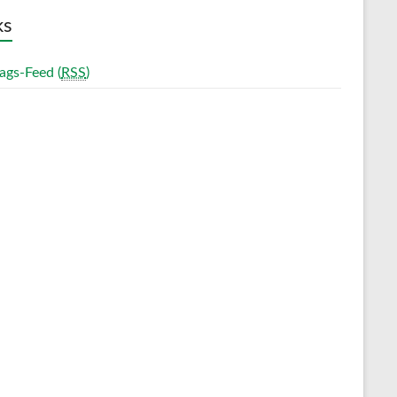
ks
ags-Feed (
RSS
)