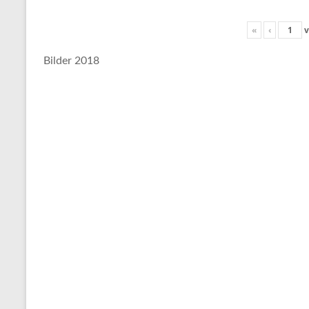
«
‹
v
Bilder 2018