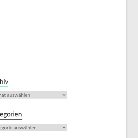
hiv
iv
egorien
gorien