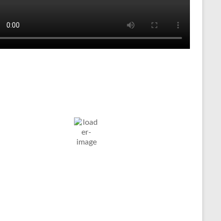
Tenniswetter
ltern in
Humidity:
Pressure:
6. Aug. 2026
stfalen, DE
58 %
1017 mb
Wind:
11
Wind
21
°C
Km/h
Gust:
30 Km/h
Clouds:
Visibility:
5%
10 km
larer Himmel
Sunrise:
Sunset:
05:01
20:12
Weather from OpenWeatherMap