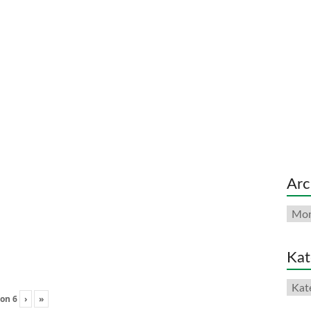
Arc
Arch
Kat
Kate
on
6
›
»