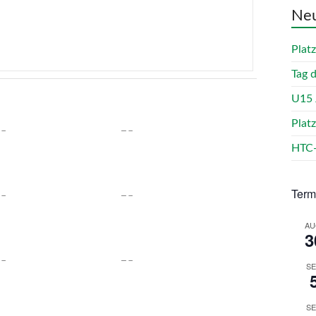
Neu
Plat
Tag 
U15 
Plat
HTC-
Term
AU
3
SE
SE