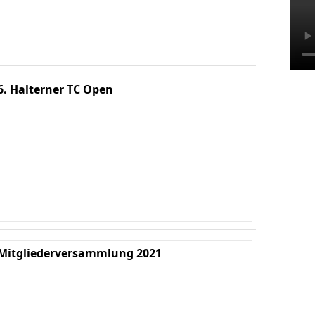
6. Halterner TC Open
Ha
We
K
Mitgliederversammlung 2021