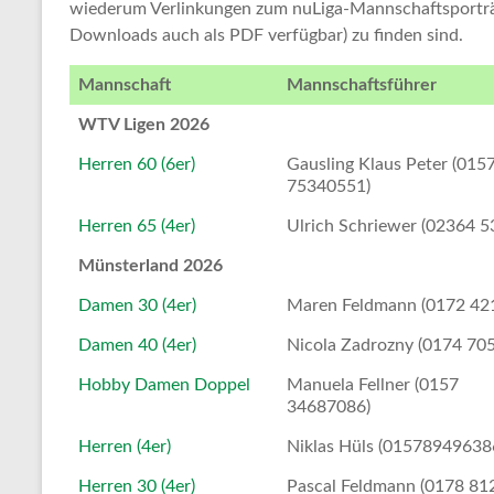
wiederum Verlinkungen zum nuLiga-Mannschaftsporträt 
Downloads auch als PDF verfügbar) zu finden sind.
Mannschaft
Mannschaftsführer
WTV Ligen 2026
Herren 60 (6er)
Gausling Klaus Peter (015
75340551)
Herren 65 (4er)
Ulrich Schriewer (02364 5
Münsterland 2026
Damen 30 (4er)
Maren Feldmann (0172 42
Damen 40 (4er)
Nicola Zadrozny (0174 70
Hobby Damen Doppel
Manuela Fellner (0157
34687086)
Herren (4er)
Niklas Hüls (01578949638
Herren 30 (4er)
Pascal Feldmann (0178 81