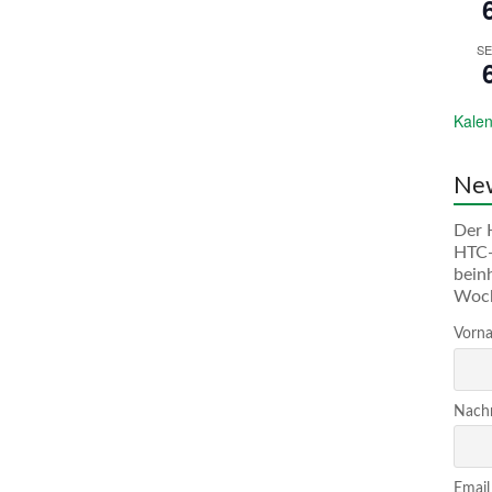
SE
Kalen
New
Der 
HTC-
bein
Woc
Vorna
Nachn
Email