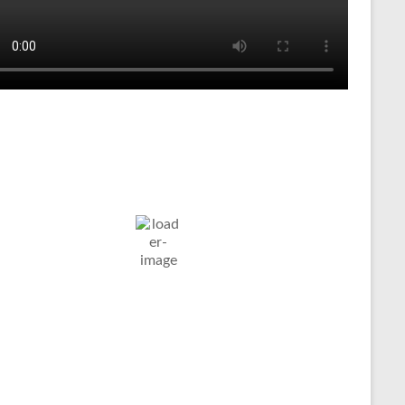
Tenniswetter
ltern in
Humidity:
Pressure:
6. Aug. 2026
stfalen, DE
61 %
1017 mb
Wind:
14
Wind
18
°C
Km/h
Gust:
34 Km/h
Clouds:
Visibility:
4%
10 km
larer Himmel
Sunrise:
Sunset:
05:01
20:12
Weather from OpenWeatherMap