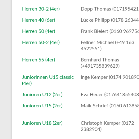
Herren 30-2 (4er)
Dopp Thomas (017195421
Herren 40 (6er)
Lücke Philipp (0178 26344
Herren 50 (4er)
Frank Bielert (0160 96975
Herren 50-2 (4er)
Fellner Michael (+49 163
4522551)
Herren 55 (4er)
Bernhard Thomas
(+491735839629)
Juniorinnen U15 classic
Inge Kemper (0174 901890
(4er)
Junioren U12 (2er)
Eva Heuer (017641855408
Junioren U15 (2er)
Maik Schrief (0160 61385
Junioren U18 (2er)
Christoph Kemper (0172
2382904)