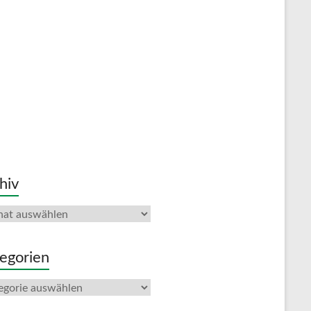
hiv
iv
egorien
gorien