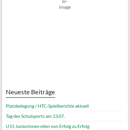
Klarer Himmel
Wind Gust:
8 Km/h
Clouds:
7%
Visibility:
10 km
Sunrise:
05:04
Sunset:
20:09
92 %
1023 mb
6 Km/h
Weather from OpenWeatherMap
Neueste Beiträge
Platzbelegung / HTC-Spielberichte aktuell
Tag des Schulsports am 13.07.
U15 Juniorinnen eilen von Erfolg zu Erfolg