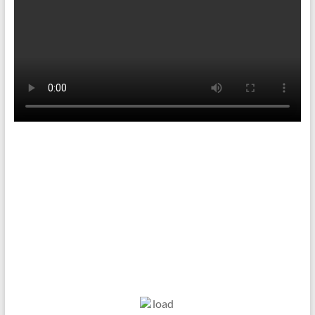
Tenniswetter
Haltern in Westfalen,
DE
8. Aug. 2026
°C
11