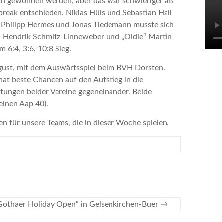
ch gewonnen werden, aber das war schwieriger als
reak entschieden. Niklas Hüls und Sebastian Hall
it Philipp Hermes und Jonas Tiedemann musste sich
n Hendrik Schmitz-Linneweber und „Oldie“ Martin
 6:4, 3:6, 10:8 Sieg.
gust, mit dem Auswärtsspiel beim BVH Dorsten.
at beste Chancen auf den Aufstieg in die
retungen beider Vereine gegeneinander. Beide
einen Aap 40).
Ha
We
 für unsere Teams, die in dieser Woche spielen.
M
„Gothaer Holiday Open“ in Gelsenkirchen-Buer
→