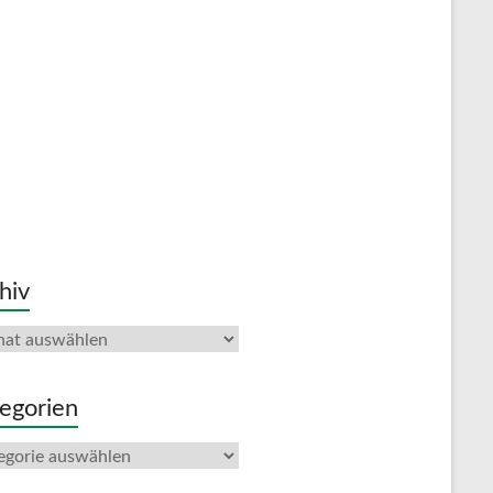
hiv
iv
egorien
gorien