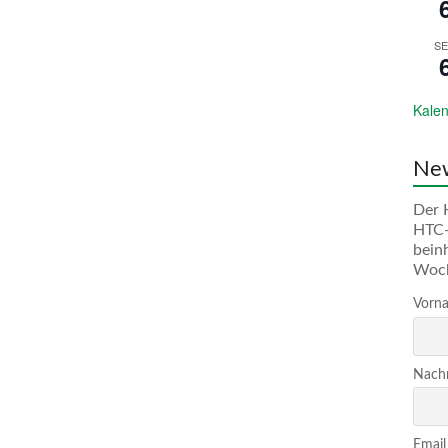
SE
Kalen
New
Der 
HTC-
bein
Woc
Vorna
Nachn
Email