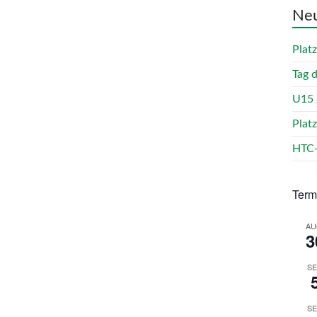
Neu
Plat
Tag 
U15 
Plat
HTC-
Term
AU
3
SE
SE