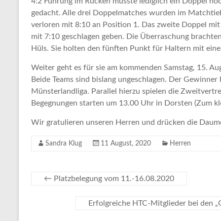
4:2 Führung im Rücken musste lediglich ein Doppel no
gedacht. Alle drei Doppelmatches wurden im Matchtieb
verloren mit 8:10 an Position 1. Das zweite Doppel m
mit 7:10 geschlagen geben. Die Überraschung brachte
Hüls. Sie holten den fünften Punkt für Haltern mit einem
Weiter geht es für sie am kommenden Samstag, 15. Au
Beide Teams sind bislang ungeschlagen. Der Gewinner h
Münsterlandliga. Parallel hierzu spielen die Zweitvert
Begegnungen starten um 13.00 Uhr in Dorsten (Zum kl
Wir gratulieren unseren Herren und drücken die Daumen
Sandra Klug
11 August, 2020
Herren
←
Platzbelegung vom 11.-16.08.2020
Erfolgreiche HTC-Mitglieder bei den 