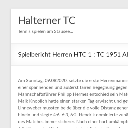
Zum
Inhalt
Halterner TC
springen
Tennis spielen am Stausee…
Spielbericht Herren HTC 1 : TC 1951 A
Am Sonntag, 09.082020, setzte die erste Herrenmannscha
einer spannenden und äußerst fairen Begegnung gegen d
Mannschaftsführer Philipp Hermes entschied sein Match 
Maik Knoblich hatte einen starken Tag erwischt und ge
Linneweber mussten beide über die volle Distanz gehen
hinein und siegte 4:6, 6:3, 6:2. Hendrik dominierte zu
des Matches immer sicherer. Nach einer hart umkämpfte