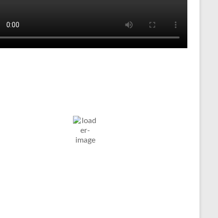
Tenniswetter
ltern in
Humidity:
Pressure:
5. Aug. 2026
stfalen, DE
58 %
1014 mb
Wind:
16
Wind
28
°C
Km/h
Gust:
29 Km/h
Clouds:
Visibility:
43%
10 km
äßig Bewölkt
Sunrise:
Sunset:
04:59
20:14
Weather from OpenWeatherMap