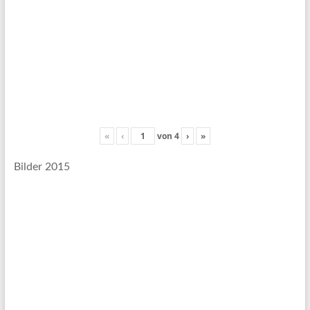
«
‹
von
4
›
»
Bilder 2015