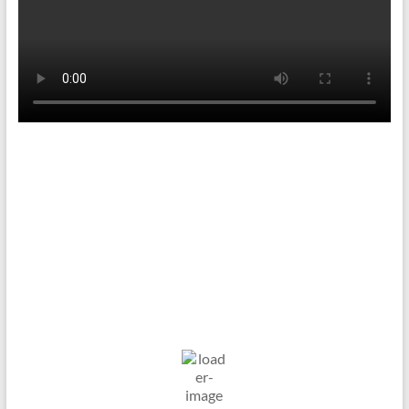
Tenniswetter
Haltern in Westfalen,
DE
7. Aug. 2026
°C
11