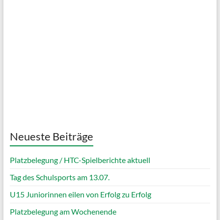
Klarer Himmel
Wind Gust:
5 Km/h
Clouds:
5%
Visibility:
10 km
Sunrise:
05:03
Sunset:
20:11
85 %
1023 mb
5 Km/h
Weather from OpenWeatherMap
Neueste Beiträge
Platzbelegung / HTC-Spielberichte aktuell
Tag des Schulsports am 13.07.
U15 Juniorinnen eilen von Erfolg zu Erfolg
Platzbelegung am Wochenende