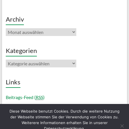
Archiv
Archiv
Kategorien
Kategorien
Links
Beitrags-Feed (
RSS
)
Diese Webseite benutzt Cookies. Durch die weitere Nutzung
der Webseite stimmen Sie der Verwendung von Cookies zu.
Weiterere Informationen erhalten Sie in unserer
Copyright © 2026
Halterner TC
. Alle Rechte vorbehalten. Theme
Spacious
von
Datenschutzerklärung.