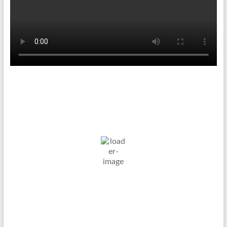
Tenniswetter
Haltern in
Humidity:
Pressure:
6. Aug. 2026
Westfalen, DE
49 %
1019 mb
Wind:
17
Wind
24
°C
Km/h
Gust:
24 Km/h
Clouds:
Visibility:
100%
10 km
Bedeckt
Sunrise:
Sunset:
05:01
20:12
Weather from OpenWeatherMap