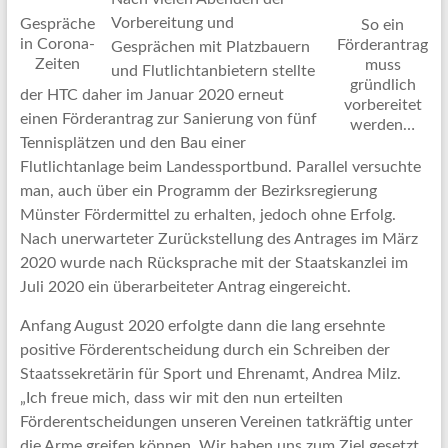
Vorbereitung und
Gespräche
So ein
in Corona-
Förderantrag
Gesprächen mit Platzbauern
Zeiten
muss
und Flutlichtanbietern stellte
gründlich
der HTC daher im Januar 2020 erneut
vorbereitet
einen Förderantrag zur Sanierung von fünf
werden…
Tennisplätzen und den Bau einer
Flutlichtanlage beim Landessportbund. Parallel versuchte
man, auch über ein Programm der Bezirksregierung
Münster Fördermittel zu erhalten, jedoch ohne Erfolg.
Nach unerwarteter Zurückstellung des Antrages im März
2020 wurde nach Rücksprache mit der Staatskanzlei im
Juli 2020 ein überarbeiteter Antrag eingereicht.
Anfang August 2020 erfolgte dann die lang ersehnte
positive Förderentscheidung durch ein Schreiben der
Staatssekretärin für Sport und Ehrenamt, Andrea Milz.
„Ich freue mich, dass wir mit den nun erteilten
Förderentscheidungen unseren Vereinen tatkräftig unter
die Arme greifen können. Wir haben uns zum Ziel gesetzt,