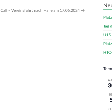
Neu
 Call – Vereinsfahrt nach Halle am 17.06.2024
→
Plat
Tag 
U15 
Plat
HTC-
Term
AU
3
SE
SE