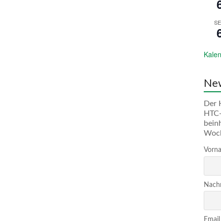
SE
Kalen
New
Der 
HTC-
bein
Woc
Vorna
Nachn
Email