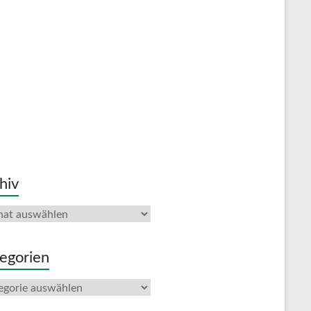
hiv
iv
egorien
gorien