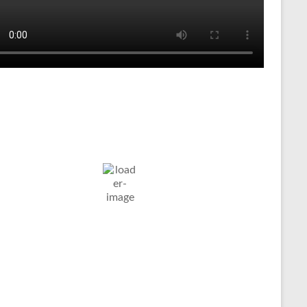
Tenniswetter
ltern in
Humidity:
Pressure:
6. Aug. 2026
stfalen, DE
64 %
1017 mb
Wind:
13
Wind
18
°C
Km/h
Gust:
33 Km/h
Clouds:
Visibility:
25%
10 km
äßig Bewölkt
Sunrise:
Sunset:
05:01
20:12
Weather from OpenWeatherMap