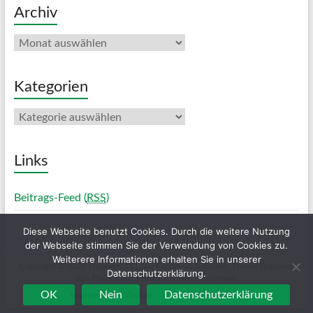
Archiv
Archiv
Kategorien
Kategorien
Links
Beitrags-Feed (
RSS
)
Diese Webseite benutzt Cookies. Durch die weitere Nutzung
der Webseite stimmen Sie der Verwendung von Cookies zu.
Weiterere Informationen erhalten Sie in unserer
Copyright © 2026
Halterner TC
. Alle Rechte vorbehalten. Theme
Spacious
Datenschutzerklärung.
von ThemeGrill. Präsentiert von:
WordPress
.
OK
Nein
Datenschutzerklärung
Impressum/Disclaimer
Datenschutzerklärung