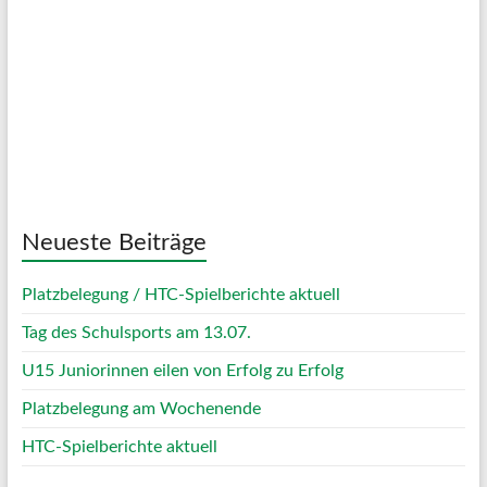
Clouds:
5%
Visibility:
10 km
Sunrise:
05:06
Sunset:
20:07
57 %
1014 mb
9 Km/h
Weather from OpenWeatherMap
Neueste Beiträge
Platzbelegung / HTC-Spielberichte aktuell
Tag des Schulsports am 13.07.
U15 Juniorinnen eilen von Erfolg zu Erfolg
Platzbelegung am Wochenende
HTC-Spielberichte aktuell