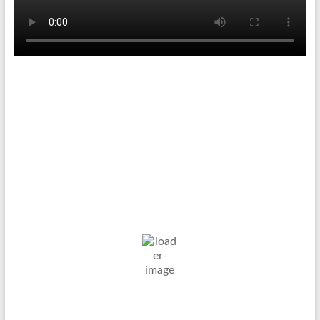
Tenniswetter
Haltern in Westfalen,
DE
9. Aug. 2026
21
°C
Klarer Himmel
Wind Gust:
16 Km/h