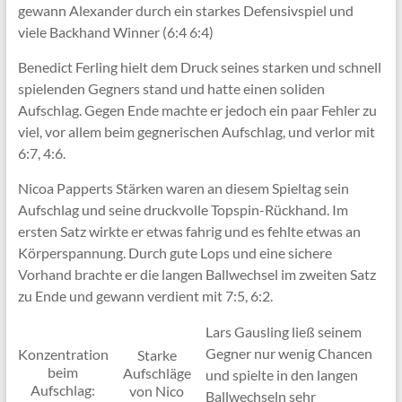
gewann Alexander durch ein starkes Defensivspiel und
viele Backhand Winner (6:4 6:4)
Benedict Ferling hielt dem Druck seines starken und schnell
spielenden Gegners stand und hatte einen soliden
Aufschlag. Gegen Ende machte er jedoch ein paar Fehler zu
viel, vor allem beim gegnerischen Aufschlag, und verlor mit
6:7, 4:6.
Nicoa Papperts Stärken waren an diesem Spieltag sein
Aufschlag und seine druckvolle Topspin-Rückhand. Im
ersten Satz wirkte er etwas fahrig und es fehlte etwas an
Körperspannung. Durch gute Lops und eine sichere
Vorhand brachte er die langen Ballwechsel im zweiten Satz
zu Ende und gewann verdient mit 7:5, 6:2.
Lars Gausling ließ seinem
Gegner nur wenig Chancen
Konzentration
Starke
beim
Aufschläge
und spielte in den langen
Aufschlag:
von Nico
Ballwechseln sehr