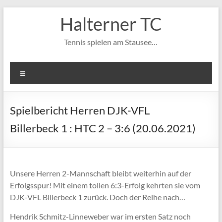
Zum
Halterner TC
Inhalt
springen
Tennis spielen am Stausee…
Menü
Spielbericht Herren DJK-VFL
Billerbeck 1 : HTC 2 – 3:6 (20.06.2021)
Unsere Herren 2-Mannschaft bleibt weiterhin auf der
Erfolgsspur! Mit einem tollen 6:3-Erfolg kehrten sie vom
DJK-VFL Billerbeck 1 zurück. Doch der Reihe nach…
Hendrik Schmitz-Linneweber war im ersten Satz noch