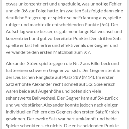
etwas unkonzentriert und ungeduldig, was unnötige Fehler
und ein 3:6 zur Folge hatte. Im zweiten Satz folgte dann eine
deutliche Steigerung, er spielte seine Erfahrung aus, spielte
ruhiger und machte die entscheidenden Punkte (6:4). Der
Aufschlag wurde besser, es gab mehr lange Ballwechsel und
konzentriert und gut vorbereitete Punkte. Den dritten Satz
spielte er fast fehlerfrei und effektiver als der Gegner und
verwandelte den ersten Matchball zum 9:7.
Alexander Stüve spielte gegen die Nr. 2 aus Billerbeck und
hatte einen schweren Gegner vor sich. Der Gegner steht in
der Deutschen Rangliste auf Platz 289 (M14). Im ersten
Satz erhöhte Alexander recht schnell auf 5:2. Spielerisch
waren beide auf Augenhöhe und boten sich viele
sehenswerte Ballwechsel. Der Gegner kam auf 5:4 zurück
und wurde stärker. Alexander konnte jedoch nach einigen
individuellen Fehlern des Gegners den ersten Satz für sich
gewinnen. Der zweite Satz war hart umkämpft und beide
Spieler schenkten sich nichts. Die entscheidenden Punkte