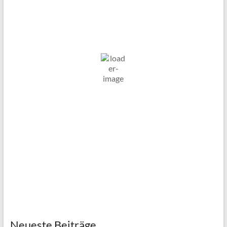
DE
6. Aug. 2026
17
°C
Mäßig Bewölkt
Wind Gust:
33 Km/h
Clouds:
25%
Visibility:
10 km
Sunrise:
05:01
Sunset:
20:12
65 %
1017 mb
13 Km/h
Weather from OpenWeatherMap
Neueste Beiträge