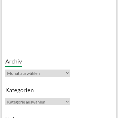
Archiv
Archiv
Kategorien
Kategorien