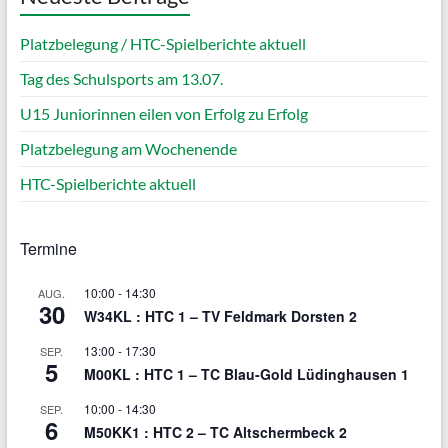
Platzbelegung / HTC-Spielberichte aktuell
Tag des Schulsports am 13.07.
U15 Juniorinnen eilen von Erfolg zu Erfolg
Platzbelegung am Wochenende
HTC-Spielberichte aktuell
Termine
10:00
-
14:30
AUG.
30
W34KL : HTC 1 – TV Feldmark Dorsten 2
13:00
-
17:30
SEP.
5
M00KL : HTC 1 – TC Blau-Gold Lüdinghausen 1
10:00
-
14:30
SEP.
6
M50KK1 : HTC 2 – TC Altschermbeck 2