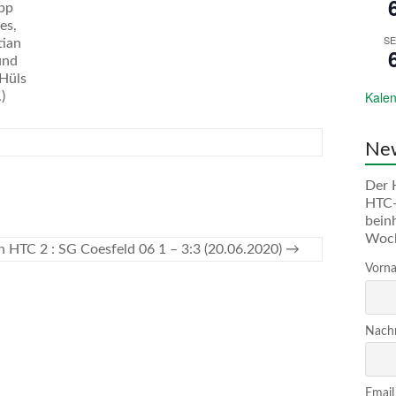
ipp
es,
SE
tian
und
 Hüls
Kalen
.)
New
Der 
HTC-
bein
Woc
n HTC 2 : SG Coesfeld 06 1 – 3:3 (20.06.2020)
→
Vorna
Nachn
Email