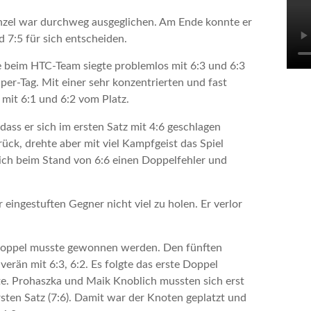
inzel war durchweg ausgeglichen. Am Ende konnte er
 7:5 für sich entscheiden.
 beim HTC-Team siegte problemlos mit 6:3 und 6:3
er-Tag. Mit einer sehr konzentrierten und fast
r mit 6:1 und 6:2 vom Platz.
o dass er sich im ersten Satz mit 4:6 geschlagen
rück, drehte aber mit viel Kampfgeist das Spiel
Ha
 sich beim Stand von 6:6 einen Doppelfehler und
We
 eingestuften Gegner nicht viel zu holen. Er verlor
M
n Doppel musste gewonnen werden. Den fünften
rän mit 6:3, 6:2. Es folgte das erste Doppel
igte. Prohaszka und Maik Knoblich mussten sich erst
ersten Satz (7:6). Damit war der Knoten geplatzt und