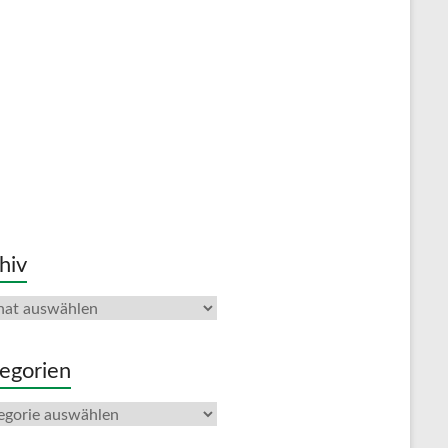
hiv
iv
egorien
gorien