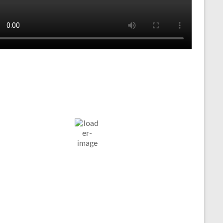
Tenniswetter
ltern in
Humidity:
Pressure:
9. Aug. 2026
stfalen, DE
49 %
1014 mb
Wind:
11
Wind
25
°C
Km/h
Gust:
17 Km/h
Clouds:
Visibility:
43%
10 km
äßig Bewölkt
Sunrise:
Sunset:
05:06
20:07
Weather from OpenWeatherMap