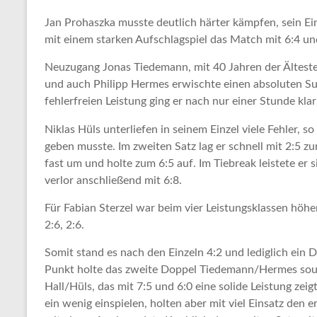
Jan Prohaszka musste deutlich härter kämpfen, sein E
mit einem starken Aufschlagspiel das Match mit 6:4 und
Neuzugang Jonas Tiedemann, mit 40 Jahren der Älteste
und auch Philipp Hermes erwischte einen absoluten Sup
fehlerfreien Leistung ging er nach nur einer Stunde kla
Niklas Hüls unterliefen in seinem Einzel viele Fehler, s
geben musste. Im zweiten Satz lag er schnell mit 2:5 zu
fast um und holte zum 6:5 auf. Im Tiebreak leistete er
verlor anschließend mit 6:8.
Für Fabian Sterzel war beim vier Leistungsklassen höher
2:6, 2:6.
Somit stand es nach den Einzeln 4:2 und lediglich ei
Punkt holte das zweite Doppel Tiedemann/Hermes souve
Hall/Hüls, das mit 7:5 und 6:0 eine solide Leistung ze
ein wenig einspielen, holten aber mit viel Einsatz den 