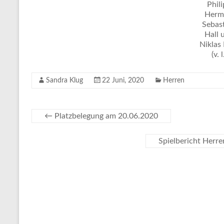
Phil
Herm
Sebas
Hall 
Niklas
(v. l
Sandra Klug
22 Juni, 2020
Herren
←
Platzbelegung am 20.06.2020
Spielbericht Herre