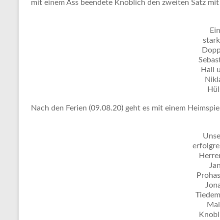
mit einem Ass beendete Knoblich den zweiten Satz mit
Ei
star
Dopp
Sebas
Hall 
Nikl
Hül
Nach den Ferien (09.08.20) geht es mit einem Heimspie
Unse
erfolgr
Herre
Ja
Prohas
Jon
Tiedem
Mai
Knobl