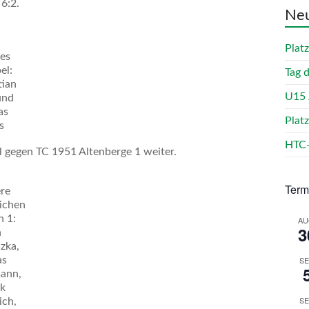
 6:2.
Neu
n
Plat
kes
el:
Tag 
tian
U15 
und
as
Plat
s
HTC-
l gegen TC 1951 Altenberge 1 weiter.
Term
re
eichen
n 1:
AU
3
n
zka,
as
SE
ann,
k
SE
ich,