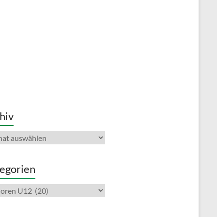
hiv
iv
egorien
gorien