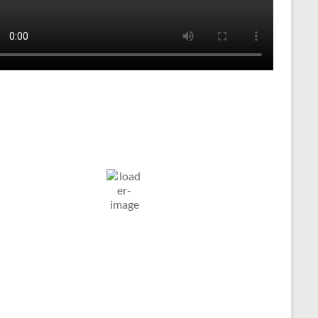
Tenniswetter
Humidity:
Pressure:
ltern in
7. Aug. 2026
stfalen, DE
63 %
1022 mb
Wind:
Wind
4
°C
18
Gust:
5 Km/h
Km/h
Clouds:
Visibility:
97%
10 km
edeckt
Sunrise:
Sunset:
05:03
20:11
Weather from OpenWeatherMap