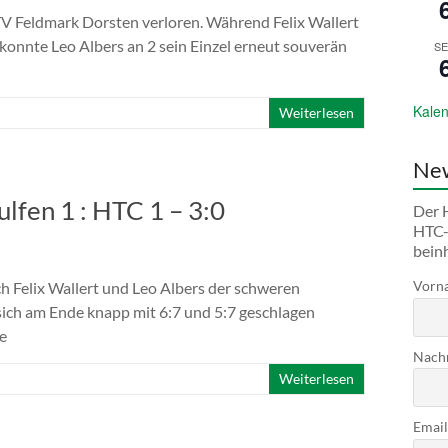
TV Feldmark Dorsten verloren. Während Felix Wallert
 konnte Leo Albers an 2 sein Einzel erneut souverän
SE
Kalen
Weiterlesen
New
lfen 1 : HTC 1 – 3:0
Der H
HTC-
bein
Vorna
ch Felix Wallert und Leo Albers der schweren
sich am Ende knapp mit 6:7 und 5:7 geschlagen
e
Nachn
Weiterlesen
Email