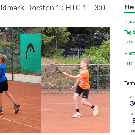
ldmark Dorsten 1 : HTC 1 – 3:0
Neu
Platz
Tag d
U15 J
Plat
HTC-
Term
AU
3
SE
SE