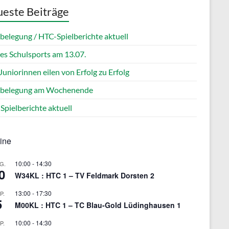
este Beiträge
belegung / HTC-Spielberichte aktuell
es Schulsports am 13.07.
uniorinnen eilen von Erfolg zu Erfolg
zbelegung am Wochenende
Spielberichte aktuell
ine
10:00
-
14:30
G.
0
W34KL : HTC 1 – TV Feldmark Dorsten 2
13:00
-
17:30
P.
5
M00KL : HTC 1 – TC Blau-Gold Lüdinghausen 1
10:00
-
14:30
P.